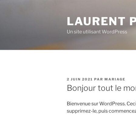
Aller
au
LAURENT 
contenu
principal
Un site utilisant WordPress
PUBLIÉ
2 JUIN 2021
PAR
MARIAGE
LE
Bonjour tout le mo
Bienvenue sur WordPress. Ceci 
supprimez-le, puis commencez à